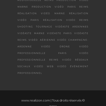
AUDIOVISUELLE REIMS
PRODUCTION VIDÉO
MARNE
PRODUCTION VIDÉO PARIS
REIMS
RÉALISATION VIDÉO MARNE
RÉALISATION
VIDÉO PARIS
RÉALISATION VIDÉO REIMS
SHOOTING
TOURNAGE
VIDÉASTE ARDENNES
VIDÉASTE MARNE
VIDÉASTE PARIS
VIDÉASTE
REIMS
VIDÉO AÉRIENNE
VIDÉO CHAMPAGNE-
ARDENNE
VIDÉO DRONE
VIDÉO
PROFESSIONNELLE PARIS
VIDÉO
PROFESSIONNELLE REIMS
VIDÉO RÉSEAUX
SOCIAUX
VIDÉO WEB
VIDÉO ÉVÉNEMENT
PROFESSIONNEL
www.realizon.com
| Tous droits réservés ©