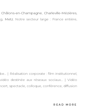
,
Châlons-en-Champagne
,
Charleville-Mézières
,
rg,
Metz
. Notre secteur large : France entière,
e… | Réalisation corporate : film institutionnel,
 vidéo destinée aux réseaux sociaux… | Vidéo
ncert, spectacle, colloque, conférence, diffusion
READ MORE