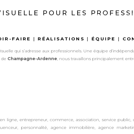
ISUELLE POUR LES PROFESS
SAVOIR-FAIRE
RÉ
OIR-FAIRE
|
RÉALISATIONS
|
ÉQUIPE
|
CO
suelle qui s’adresse aux professionnels. Une équipe d’indépend
s de
Champagne-Ardenne
, nous travaillons principalement ent
en ligne, entrepreneur, commerce, association, service public, colle
 influenceur, personnalité, agence immobilière, agence marke