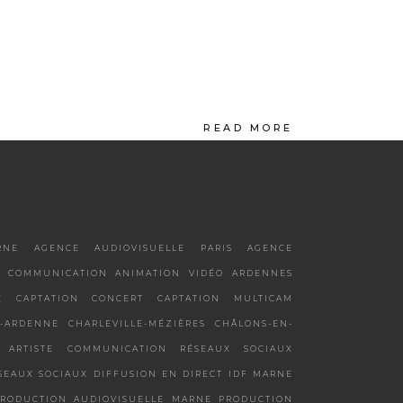
READ MORE
RNE
AGENCE AUDIOVISUELLE PARIS
AGENCE
 COMMUNICATION
ANIMATION VIDÉO
ARDENNES
X
CAPTATION CONCERT
CAPTATION MULTICAM
-ARDENNE
CHARLEVILLE-MÉZIÈRES
CHÂLONS-EN-
 ARTISTE
COMMUNICATION RÉSEAUX SOCIAUX
SEAUX SOCIAUX
DIFFUSION EN DIRECT
IDF
MARNE
RODUCTION AUDIOVISUELLE MARNE
PRODUCTION