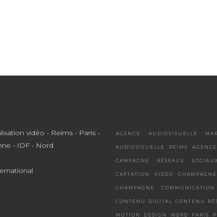
AGENCE AUDIOVISUELLE MA
AUDIOVISUELLE REIMS
AGENCE
CAMPAGNE RÉSEAUX SOCIAU
ternational
CAPTATION VIDÉO
CHAMPAGNE
CHAMPAGNE
COMMUNICATION
CONTENU DIGITAL
CONTENU RÉ
MOTION DESIGN
NORD
PARIS
P