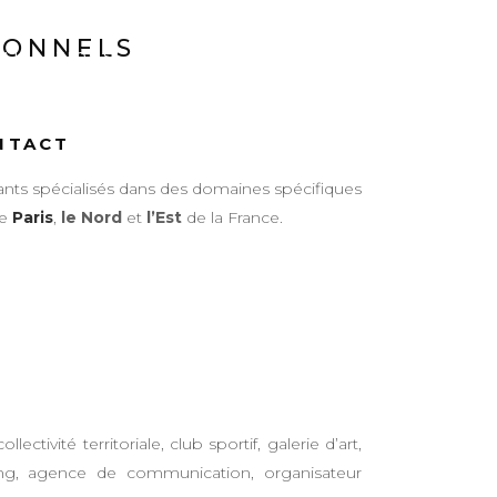
IONNELS
ALISATIONS
ÉQUIPE
CONTACT
NTACT
ants spécialisés dans des domaines spécifiques
re
Paris
,
le Nord
et
l’Est
de la France.
ctivité territoriale, club sportif, galerie d’art,
ting, agence de communication, organisateur