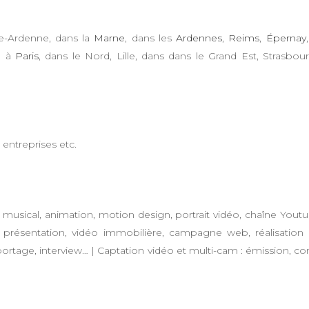
e-Ardenne, dans la
Marne
, dans les
Ardennes
,
Reims
,
Épernay
, à
Paris
, dans le Nord, Lille, dans dans le Grand Est, Strasbou
lip musical, animation, motion design, portrait vidéo, chaîne Youtub
, présentation, vidéo immobilière, campagne web, réalisation
 reportage, interview… | Captation vidéo et multi-cam : émission, co