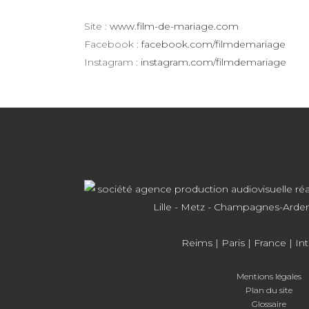
Site :
www.film-de-mariage.com
Facebook :
facebook.com/filmdemariage
Instagram :
instagram.com/filmdemariage
Reims
|
Paris
| France | In
Mentions légales
Plan du site
Glossaire