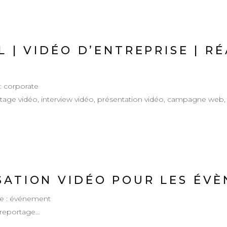
L | VIDÉO D’ENTREPRISE | R
 : corporate
ortage vidéo, interview vidéo, présentation vidéo, campagne web
SATION VIDÉO POUR LES ÉV
le : événement
w, reportage…