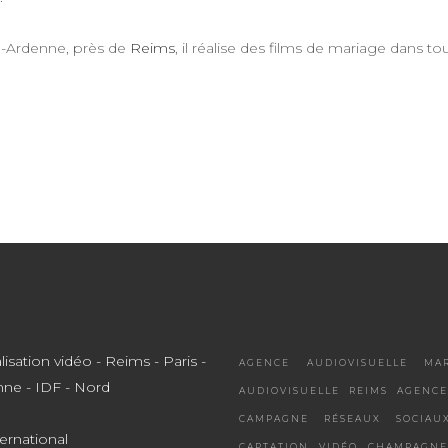
e-Ardenne, près de
Reims
, il réalise des films de mariage dans t
AGENCE AUDIOVISUELLE MA
AUDIOVISUELLE REIMS
AGENCE
CAMPAGNE RÉSEAUX SOCIAU
ternational
CAPTATION VIDÉO
CHAMPAGNE