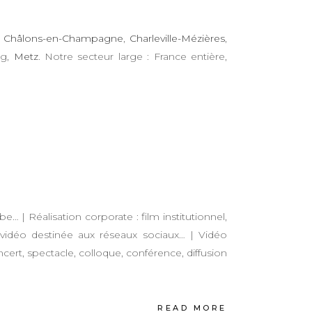
,
Châlons-en-Champagne
,
Charleville-Mézières
,
rg,
Metz
. Notre secteur large : France entière,
e… | Réalisation corporate : film institutionnel,
 vidéo destinée aux réseaux sociaux… | Vidéo
ncert, spectacle, colloque, conférence, diffusion
READ MORE