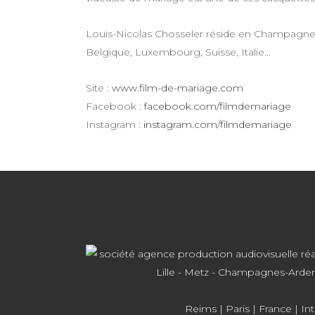
Louis-Nicolas Chosseler réside en Champagn
Belgique, Luxembourg, Suisse, Italie…
Site :
www.film-de-mariage.com
Facebook :
facebook.com/filmdemariage
Instagram :
instagram.com/filmdemariage
Reims
|
Paris
| France | In