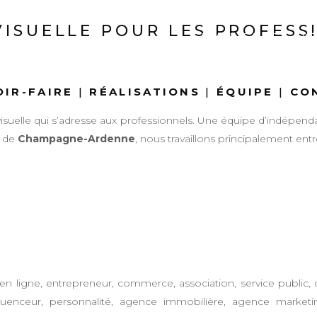
ISUELLE POUR LES PROFESS
SAVOIR-FAIRE
RÉ
OIR-FAIRE
|
RÉALISATIONS
|
ÉQUIPE
|
CO
suelle qui s’adresse aux professionnels. Une équipe d’indépend
s de
Champagne-Ardenne
, nous travaillons principalement ent
en ligne, entrepreneur, commerce, association, service public, colle
 influenceur, personnalité, agence immobilière, agence marke