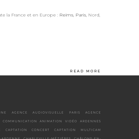
oute la France et en Europe :
Reims
,
Paris
, Nord,
READ MORE
RNE
AGENCE AUDIOVISUELLE PARIS
AGENCE
 COMMUNICATION
ANIMATION VIDÉO
ARDENNES
X
CAPTATION CONCERT
CAPTATION MULTICAM
-ARDENNE
CHARLEVILLE-MÉZIÈRES
CHÂLONS-EN-