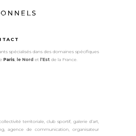
IONNELS
ALISATIONS
ÉQUIPE
CONTACT
NTACT
ants spécialisés dans des domaines spécifiques
re
Paris
,
le Nord
et
l’Est
de la France.
ctivité territoriale, club sportif, galerie d’art,
ting, agence de communication, organisateur