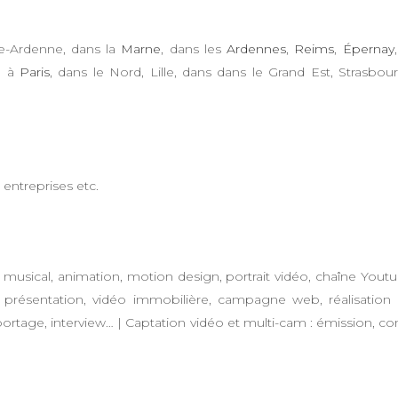
e-Ardenne, dans la
Marne
, dans les
Ardennes
,
Reims
,
Épernay
, à
Paris
, dans le Nord, Lille, dans dans le Grand Est, Strasbou
lip musical, animation, motion design, portrait vidéo, chaîne Youtub
, présentation, vidéo immobilière, campagne web, réalisation
 reportage, interview… | Captation vidéo et multi-cam : émission, co