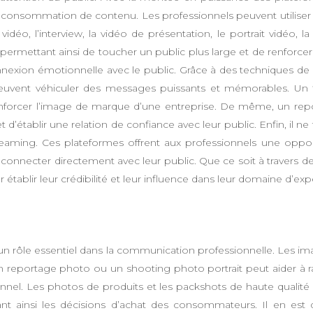
nsommation de contenu. Les professionnels peuvent utiliser ce
ge vidéo, l’interview, la vidéo de présentation, le portrait vidéo
 permettant ainsi de toucher un public plus large et de renforce
xion émotionnelle avec le public. Grâce à des techniques de narr
peuvent véhiculer des messages puissants et mémorables. Un fi
renforcer l’image de marque d’une entreprise. De même, un rep
t d’établir une relation de confiance avec leur public. Enfin, il 
treaming. Ces plateformes offrent aux professionnels une oppor
connecter directement avec leur public. Que ce soit à travers des
 établir leur crédibilité et leur influence dans leur domaine d’expe
un rôle essentiel dans la communication professionnelle. Les ima
eportage photo ou un shooting photo portrait peut aider à rac
onnel. Les photos de produits et les packshots de haute qualité
nçant ainsi les décisions d’achat des consommateurs. Il en e